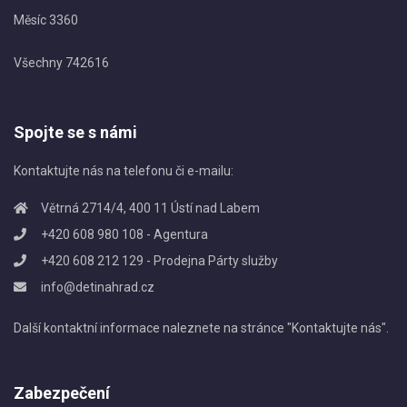
Měsíc
3360
Všechny
742616
Spojte se s námi
Kontaktujte nás na telefonu či e-mailu:
Větrná 2714/4, 400 11 Ústí nad Labem
+420 608 980 108 - Agentura
+420 608 212 129 - Prodejna Párty služby
info@detinahrad.cz
Další kontaktní informace naleznete na stránce "
Kontaktujte nás
".
Zabezpečení